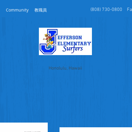
(808) 730-0800 Fax
Community
教職員
JEFFERSON ELEMENTARY SCHOOL
Honolulu, Hawaii
Hurricane Information